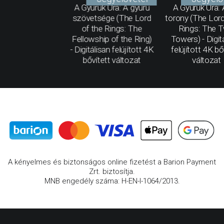
A Gyűrűk Ura: A gyűrű
A Gyűrűk Ura: 
szövetsége (The Lord
torony (The Lord
of the Rings: The
Rings: The 
Fellowship of the Ring)
Towers) - Digit
- Digitálisan felújított 4K
felújított 4K bő
bővített változat
változat
A kényelmes és biztonságos online fizetést a Barion Payment
Zrt. biztosítja.
MNB engedély száma: H-EN-I-1064/2013.