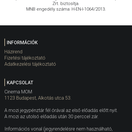
Zrt. biztosítja.
MNB engedély száma: H-EN-I-1064/2013.
INFORMÁCIÓK
Házirend
Fizetési tájékoztató
Adatkezelési tájékoztató
KAPCSOLAT
Cinema MOM
1123 Budapest, Alkotás utca 53.
A mozi jegypénztár fél órával az első előadás előtt nyit.
A mozi az utolsó előadás után 30 perccel zár.
Információs vonal (jegyrendelésre nem használható,