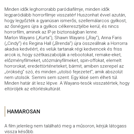
Minden idők leghorrorabb paródiafilmje, minden idők
legparódiább horrorfilmje visszatér! Huszonhat évvel azután,
hogy legyőzték a gyanúsan ismerős, szellemálarcos gyilkost,
az ősnégyes újra a gyilkos célkeresztjébe kerül, és nincs
horrorfilm, aminek az IP-je biztonságban lenne.
Marlon Wayans („Kurta”), Shawn Wayans („Ray”), Anna Faris
(„Cindy”) és Regina Hall („Brenda”) újra összeállnak a Horrorra
akadva kedvéért, és velük tartanak régi kedvencek és friss
arcok is, hogy szétkaszabolják a rebootokat, remake-eket,
előzményfilmeket, utózmányfilmeket, spin-offokat, elemelt
horrorokat, eredettörténeteket, bármit, amiben szerepel az
„örökség” szó, és minden „utolsó fejezetet”, amik abszolút
nem utolsók. Semmi sem szent. Egy klisé sem élheti túl.
Minden határ át lesz lépve. A Wayans-tesók visszatértek, hogy
eltöröljék az eltörléskultúrát.
HAMAROSAN
A film jelenleg nem található meg a műsoron, kérjük látogass
vissza később.