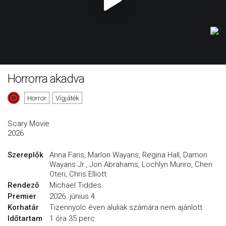
Horrorra akadva
Horror
Vígjáték
Scary Movie
2026
Szereplők
Anna Faris, Marlon Wayans, Regina Hall, Damon
Wayans Jr., Jon Abrahams, Lochlyn Munro, Cheri
Oteri, Chris Elliott
Rendező
Michael Tiddes
Premier
2026. június 4.
Korhatár
Tizennyolc éven aluliak számára nem ajánlott.
Időtartam
1 óra 35 perc