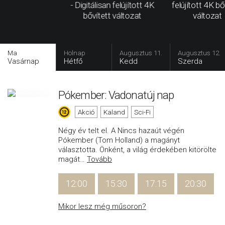
- Digitálisan felújított 4K
felújított 4K bő
bővített változat
változat
Ma
Holnap
Augusztus 11.
Augusztus 12.
Vasárnap
Hétfő
Kedd
Szerda
Pókember: Vadonatúj nap
Akció
Kaland
Sci-Fi
Négy év telt el. A Nincs hazaút végén
Pókember (Tom Holland) a magányt
választotta. Önként, a világ érdekében kitörölte
magát
…
Tovább
12:00
15:30
17:15
20:30
Mikor lesz még műsoron?