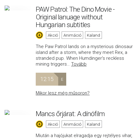
PAW Patrol: The Dino Movie -
Original lanuage without
Hungarian subtitles
Akció
Animáció
Kaland
The Paw Patrol lands on a mysterious dinosaur
island after a storm, where they meet Rex, a
stranded pup. When Humdinger's reckless
mining triggers
…
Tovább
12:15
E
Mikor lesz még műsoron?
Mancs őrjárat: A dínófilm
Akció
Animáció
Kaland
Miután a hajójukat elragadja egy rejtélyes vihar,