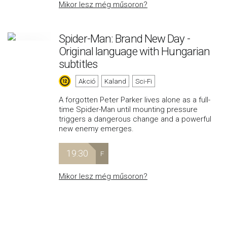
Mikor lesz még műsoron?
Spider-Man: Brand New Day -
Original language with Hungarian
subtitles
Akció
Kaland
Sci-Fi
A forgotten Peter Parker lives alone as a full-
time Spider-Man until mounting pressure
triggers a dangerous change and a powerful
new enemy emerges.
19:30
F
Mikor lesz még műsoron?