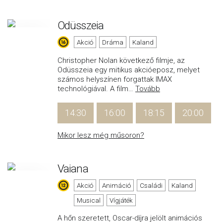
Odüsszeia
Akció
Dráma
Kaland
Christopher Nolan következő filmje, az
Odüsszeia egy mitikus akcióeposz, melyet
számos helyszínen forgattak IMAX
technológiával. A film
…
Tovább
14:30
16:00
18:15
20:00
Mikor lesz még műsoron?
Vaiana
Akció
Animáció
Családi
Kaland
Musical
Vígjáték
A hőn szeretett, Oscar-díjra jelölt animációs