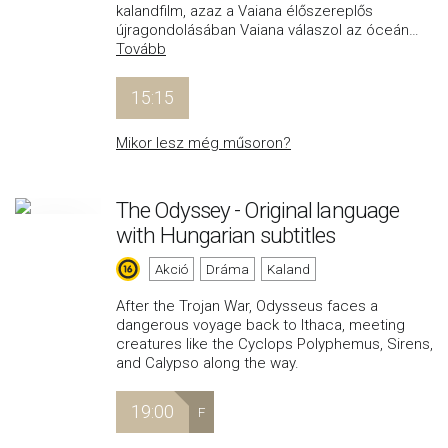
kalandfilm, azaz a Vaiana élőszereplős
újragondolásában Vaiana válaszol az óceán
…
Tovább
15:15
Mikor lesz még műsoron?
The Odyssey - Original language
with Hungarian subtitles
Akció
Dráma
Kaland
After the Trojan War, Odysseus faces a
dangerous voyage back to Ithaca, meeting
creatures like the Cyclops Polyphemus, Sirens,
and Calypso along the way.
19:00
F