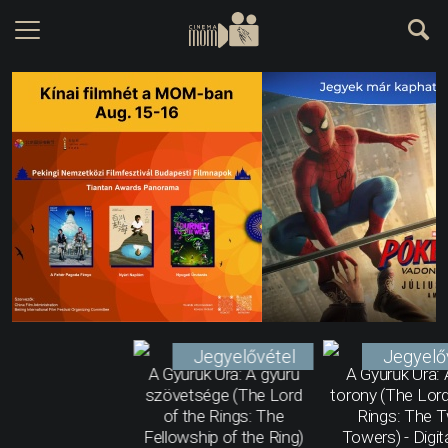
Jegyelővétel
Jegyelő
A Gyűrűk Ura: A gyűrű
A Gyűrűk Ura: 
szövetsége (The Lord
torony (The Lord
of the Rings: The
Rings: The 
Fellowship of the Ring)
Towers) - Digit