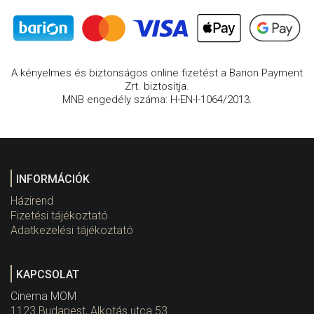
A kényelmes és biztonságos online fizetést a Barion Payment
Zrt. biztosítja.
MNB engedély száma: H-EN-I-1064/2013.
INFORMÁCIÓK
Házirend
Fizetési tájékoztató
Adatkezelési tájékoztató
KAPCSOLAT
Cinema MOM
1123 Budapest, Alkotás utca 53.