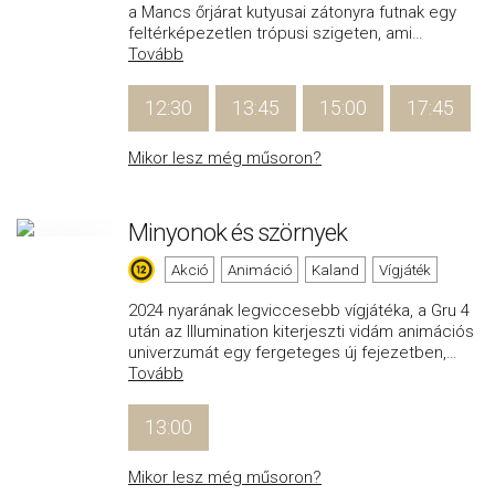
a Mancs őrjárat kutyusai zátonyra futnak egy
feltérképezetlen trópusi szigeten, ami
…
Tovább
12:30
13:45
15:00
17:45
Mikor lesz még műsoron?
Minyonok és szörnyek
Akció
Animáció
Kaland
Vígjáték
2024 nyarának legviccesebb vígjátéka, a Gru 4
után az Illumination kiterjeszti vidám animációs
univerzumát egy fergeteges új fejezetben,
…
Tovább
13:00
Mikor lesz még műsoron?