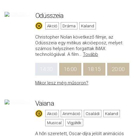
Odüsszeia
Akció
Dráma
Kaland
Christopher Nolan következő filmje, az
Odüsszeia egy mitikus akcióeposz, melyet
számos helyszínen forgattak IMAX
technológiával. A film
…
Tovább
14:30
16:00
18:15
20:00
Mikor lesz még műsoron?
Vaiana
Akció
Animáció
Családi
Kaland
Musical
Vígjáték
A hőn szeretett, Oscar-díjra jelölt animációs