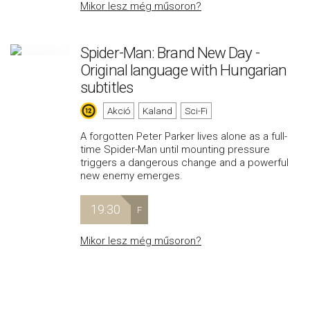
Mikor lesz még műsoron?
Spider-Man: Brand New Day -
Original language with Hungarian
subtitles
Akció
Kaland
Sci-Fi
A forgotten Peter Parker lives alone as a full-
time Spider-Man until mounting pressure
triggers a dangerous change and a powerful
new enemy emerges.
19:30
F
Mikor lesz még műsoron?