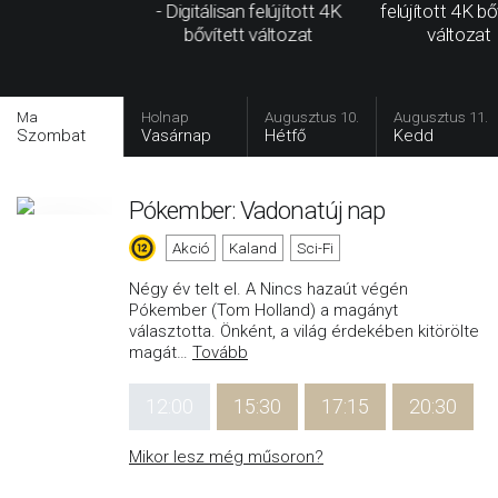
- Digitálisan felújított 4K
felújított 4K bő
bővített változat
változat
Ma
Holnap
Augusztus 10.
Augusztus 11.
Szombat
Vasárnap
Hétfő
Kedd
Pókember: Vadonatúj nap
Akció
Kaland
Sci-Fi
Négy év telt el. A Nincs hazaút végén
Pókember (Tom Holland) a magányt
választotta. Önként, a világ érdekében kitörölte
magát
…
Tovább
12:00
15:30
17:15
20:30
Mikor lesz még műsoron?