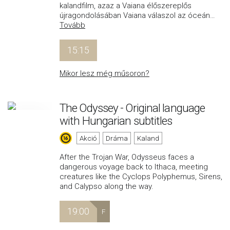
kalandfilm, azaz a Vaiana élőszereplős
újragondolásában Vaiana válaszol az óceán
…
Tovább
15:15
Mikor lesz még műsoron?
The Odyssey - Original language
with Hungarian subtitles
Akció
Dráma
Kaland
After the Trojan War, Odysseus faces a
dangerous voyage back to Ithaca, meeting
creatures like the Cyclops Polyphemus, Sirens,
and Calypso along the way.
19:00
F