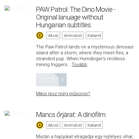
PAW Patrol: The Dino Movie -
Original lanuage without
Hungarian subtitles
Akció
Animáció
Kaland
The Paw Patrol lands on a mysterious dinosaur
island after a storm, where they meet Rex, a
stranded pup. When Humdinger's reckless
mining triggers
…
Tovább
12:15
E
Mikor lesz még műsoron?
Mancs őrjárat: A dínófilm
Akció
Animáció
Kaland
Miután a hajójukat elragadja egy rejtélyes vihar,