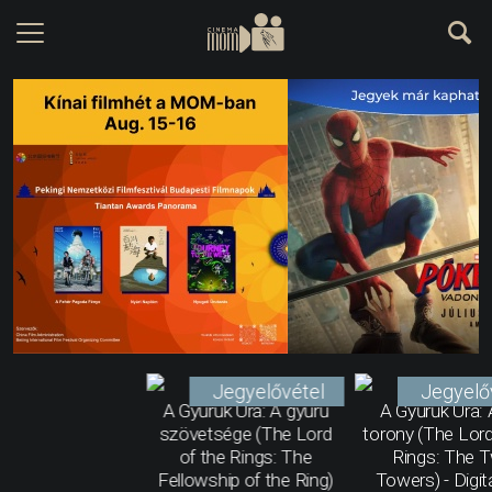
Jegyelővétel
Jegyelő
A Gyűrűk Ura: A gyűrű
A Gyűrűk Ura: 
szövetsége (The Lord
torony (The Lord
of the Rings: The
Rings: The 
Fellowship of the Ring)
Towers) - Digit