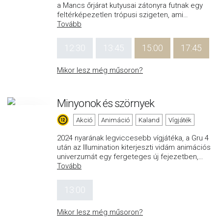
a Mancs őrjárat kutyusai zátonyra futnak egy
feltérképezetlen trópusi szigeten, ami
…
Tovább
12:30
13:45
15:00
17:45
Mikor lesz még műsoron?
Minyonok és szörnyek
Akció
Animáció
Kaland
Vígjáték
2024 nyarának legviccesebb vígjátéka, a Gru 4
után az Illumination kiterjeszti vidám animációs
univerzumát egy fergeteges új fejezetben,
…
Tovább
13:00
Mikor lesz még műsoron?