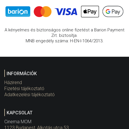
A kényelmes és biztonságos online fizetést a Barion Payment
Zrt. biztosítja.
MNB engedély száma: H-EN-I-1064/2013.
INFORMÁCIÓK
Házirend
Fizetési tájékoztató
Adatkezelési tájékoztató
KAPCSOLAT
Cinema MOM
1123 Budapest, Alkotás utca 53.