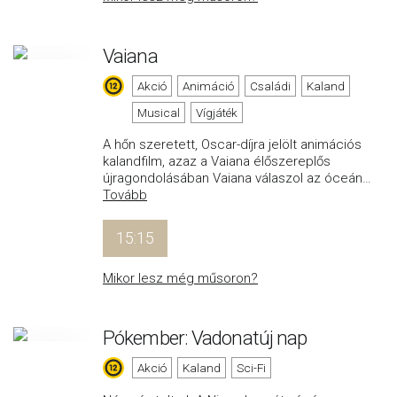
Vaiana
Akció
Animáció
Családi
Kaland
Musical
Vígjáték
A hőn szeretett, Oscar-díjra jelölt animációs
kalandfilm, azaz a Vaiana élőszereplős
újragondolásában Vaiana válaszol az óceán
…
Tovább
15:15
Mikor lesz még műsoron?
Pókember: Vadonatúj nap
Akció
Kaland
Sci-Fi