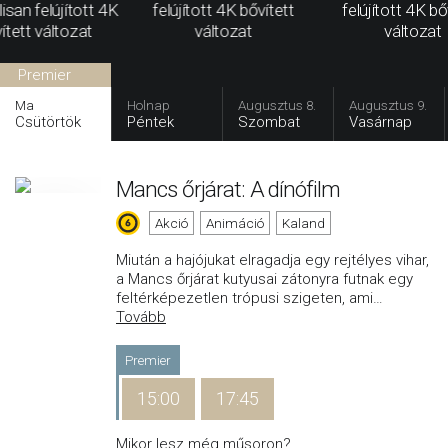
álisan felújított 4K
felújított 4K bővített
felújított 4K bő
ített változat
változat
változat
Premier
Ma
Holnap
Augusztus 8.
Augusztus 9.
Csütörtök
Péntek
Szombat
Vasárnap
Mancs őrjárat: A dínófilm
Akció
Animáció
Kaland
Miután a hajójukat elragadja egy rejtélyes vihar,
a Mancs őrjárat kutyusai zátonyra futnak egy
feltérképezetlen trópusi szigeten, ami
…
Tovább
Premier
15:00
17:45
Mikor lesz még műsoron?