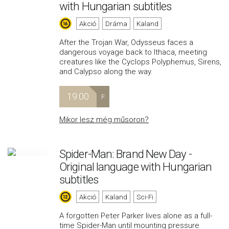
with Hungarian subtitles
Akció
Dráma
Kaland
After the Trojan War, Odysseus faces a
dangerous voyage back to Ithaca, meeting
creatures like the Cyclops Polyphemus, Sirens,
and Calypso along the way.
19:00
F
Mikor lesz még műsoron?
Spider-Man: Brand New Day -
Original language with Hungarian
subtitles
Akció
Kaland
Sci-Fi
A forgotten Peter Parker lives alone as a full-
time Spider-Man until mounting pressure