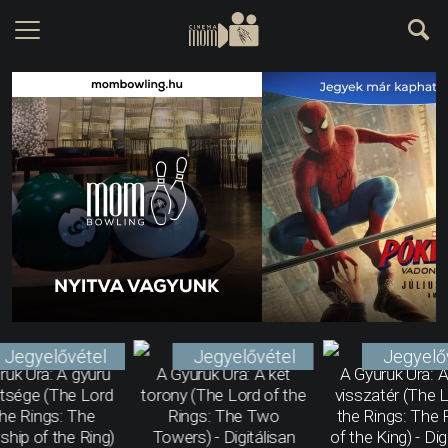
Jegyelővétel
Jegyelővétel
Jegyelő
rűk Ura: A gyűrű
A Gyűrűk Ura: A két
A Gyűrűk Ura: A 
tsége (The Lord
torony (The Lord of the
visszatér (The 
the Rings: The
Rings: The Two
the Rings: The 
ship of the Ring)
Towers) - Digitálisan
of the King) - Dig