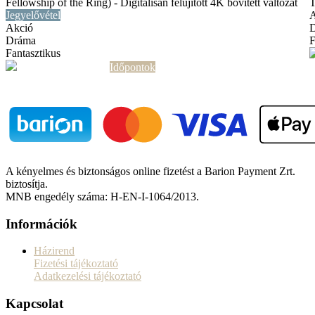
Fellowship of the Ring) - Digitálisan felújított 4K bővített változat
T
Jegyelővétel
A
Akció
Dráma
F
Fantasztikus
További információ
Időpontok
A kényelmes és biztonságos online fizetést a Barion Payment Zrt.
biztosítja.
MNB engedély száma: H-EN-I-1064/2013.
Információk
Házirend
Fizetési tájékoztató
Adatkezelési tájékoztató
Kapcsolat