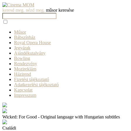
keresd meg. nézd meg.
műsor keresése
Műsor
Bábszínház
Royal Opera House
Jegyárak
Ajándékutalvány
Bowling
Rendezvény
Mozireklám
Házirend
Fizetési tájékoztató
Adatkezelési tájékoztató
Kapcsolat
Impresszum
Wicked: For Good - Original language with Hungarian subtitles
Családi