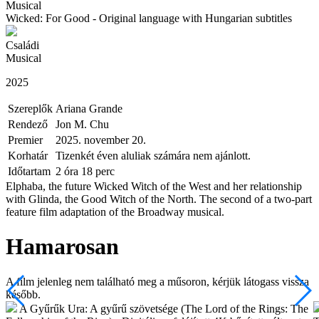
Musical
Wicked: For Good - Original language with Hungarian subtitles
Családi
Musical
2025
Szereplők
Ariana Grande
Rendező
Jon M. Chu
Premier
2025. november 20.
Korhatár
Tizenkét éven aluliak számára nem ajánlott.
Időtartam
2 óra 18 perc
Elphaba, the future Wicked Witch of the West and her relationship
with Glinda, the Good Witch of the North. The second of a two-part
feature film adaptation of the Broadway musical.
Hamarosan
A film jelenleg nem található meg a műsoron, kérjük látogass vissza
később.
A Gyűrűk Ura: A gyűrű szövetsége (The Lord of the Rings: The