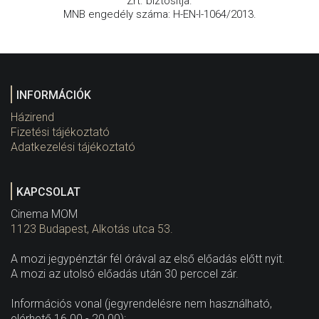
Zrt. biztosítja.
MNB engedély száma: H-EN-I-1064/2013.
INFORMÁCIÓK
Házirend
Fizetési tájékoztató
Adatkezelési tájékoztató
KAPCSOLAT
Cinema MOM
1123 Budapest, Alkotás utca 53.
A mozi jegypénztár fél órával az első előadás előtt nyit.
A mozi az utolsó előadás után 30 perccel zár.
Információs vonal (jegyrendelésre nem használható,
elérhető 16.00 - 20.00):