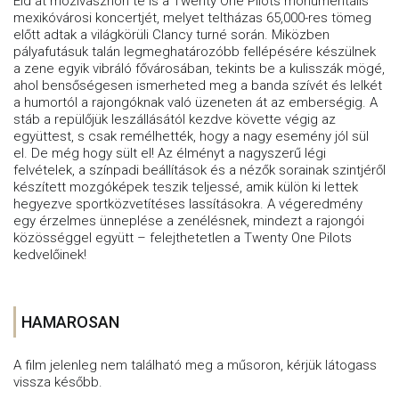
Éld át mozivásznon te is a Twenty One Pilots monumentális
mexikóvárosi koncertjét, melyet teltházas 65,000-res tömeg
előtt adtak a világkörüli Clancy turné során. Miközben
pályafutásuk talán legmeghatározóbb fellépésére készülnek
a zene egyik vibráló fővárosában, tekints be a kulisszák mögé,
ahol bensőségesen ismerheted meg a banda szívét és lelkét
a humortól a rajongóknak való üzeneten át az emberségig. A
stáb a repülőjük leszállásától kezdve követte végig az
együttest, s csak remélhették, hogy a nagy esemény jól sül
el. De még hogy sült el! Az élményt a nagyszerű légi
felvételek, a színpadi beállítások és a nézők sorainak szintjéről
készített mozgóképek teszik teljessé, amik külön ki lettek
hegyezve sportközvetítéses lassításokra. A végeredmény
egy érzelmes ünneplése a zenélésnek, mindezt a rajongói
közösséggel együtt – felejthetetlen a Twenty One Pilots
kedvelőinek!
HAMAROSAN
A film jelenleg nem található meg a műsoron, kérjük látogass
vissza később.