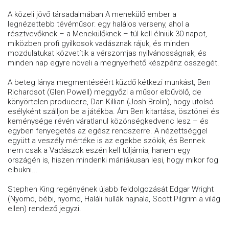
A közeli jövő társadalmában A menekülő ember a
legnézettebb tévéműsor: egy halálos verseny, ahol a
résztvevőknek – a Menekülőknek – túl kell élniük 30 napot,
miközben profi gyilkosok vadásznak rájuk, és minden
mozdulatukat közvetítik a vérszomjas nyilvánosságnak, és
minden nap egyre növeli a megnyerhető készpénz összegét.
A beteg lánya megmentéséért küzdő kétkezi munkást, Ben
Richardsot (Glen Powell) meggyőzi a műsor elbűvölő, de
könyörtelen producere, Dan Killian (Josh Brolin), hogy utolsó
esélyként szálljon be a játékba. Ám Ben kitartása, ösztönei és
keménysége révén váratlanul közönségkedvenc lesz – és
egyben fenyegetés az egész rendszerre. A nézettséggel
együtt a veszély mértéke is az egekbe szökik, és Bennek
nem csak a Vadászok eszén kell túljárnia, hanem egy
országén is, hiszen mindenki mániákusan lesi, hogy mikor fog
elbukni...
Stephen King regényének újabb feldolgozását Edgar Wright
(Nyomd, bébi, nyomd, Haláli hullák hajnala, Scott Pilgrim a világ
ellen) rendező jegyzi.