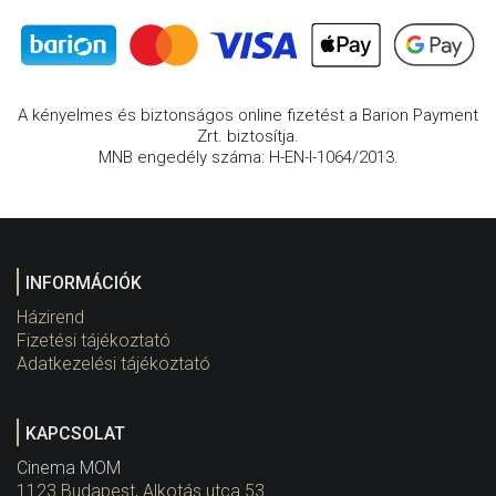
A kényelmes és biztonságos online fizetést a Barion Payment
Zrt. biztosítja.
MNB engedély száma: H-EN-I-1064/2013.
INFORMÁCIÓK
Házirend
Fizetési tájékoztató
Adatkezelési tájékoztató
KAPCSOLAT
Cinema MOM
1123 Budapest, Alkotás utca 53.