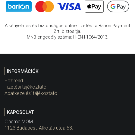
A kényelmes és biztonságos online fizetést a Barion Payment
Zrt. biztosítja.
MNB engedély száma: H-EN-I-1064/2013.
INFORMÁCIÓK
Házirend
Fizetési tájékoztató
Adatkezelési tájékoztató
KAPCSOLAT
Cinema MOM
1123 Budapest, Alkotás utca 53.