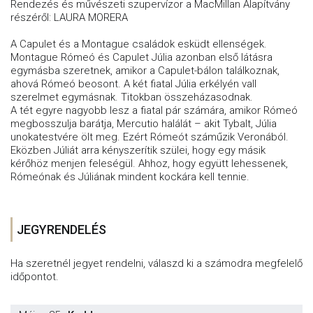
Rendezés és művészeti szupervízor a MacMillan Alapítvány
részéről: LAURA MORERA
A Capulet és a Montague családok esküdt ellenségek.
Montague Rómeó és Capulet Júlia azonban első látásra
egymásba szeretnek, amikor a Capulet-bálon találkoznak,
ahová Rómeó beosont. A két fiatal Júlia erkélyén vall
szerelmet egymásnak. Titokban összeházasodnak.
A tét egyre nagyobb lesz a fiatal pár számára, amikor Rómeó
megbosszulja barátja, Mercutio halálát – akit Tybalt, Júlia
unokatestvére ölt meg. Ezért Rómeót száműzik Veronából.
Eközben Júliát arra kényszerítik szülei, hogy egy másik
kérőhöz menjen feleségül. Ahhoz, hogy együtt lehessenek,
Rómeónak és Júliának mindent kockára kell tennie.
JEGYRENDELÉS
Ha szeretnél jegyet rendelni, válaszd ki a számodra megfelelő
időpontot.