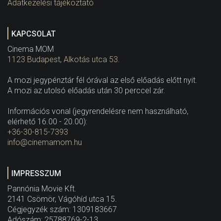
Adatkezelési tájékoztató
KAPCSOLAT
Cinema MOM
1123 Budapest, Alkotás utca 53.
A mozi jegypénztár fél órával az első előadás előtt nyit.
A mozi az utolsó előadás után 30 perccel zár.
Információs vonal (jegyrendelésre nem használható,
elérhető 16.00 - 20.00):
+36-30-815-7393
info@cinemamom.hu
IMPRESSZUM
Pannónia Movie Kft.
2141 Csömör, Vágóhíd utca 15.
Cégjegyzék szám: 1309183667
Adószám: 25788769-2-13