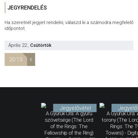
JEGYRENDELÉS
Ha szeretnél jegyet rendelni, válaszd ki a számodra megfelelő
időpontot.
Április 22.
,
Csütörtök
20:15
E
Jegyelővétel
Jegyelő
A Gyűrűk Ura: A gyűrű
A Gyűrűk Ura: 
szövetsége (The Lord
torony (The Lord
of the Rings: The
Rings: The 
Fellowship of the Ring)
Towers) - Digit