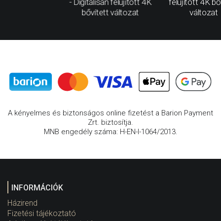
- Digitálisan felújított 4K
felújított 4K bő
bővített változat
változat
A kényelmes és biztonságos online fizetést a Barion Payment
Zrt. biztosítja.
MNB engedély száma: H-EN-I-1064/2013.
INFORMÁCIÓK
Házirend
Fizetési tájékoztató