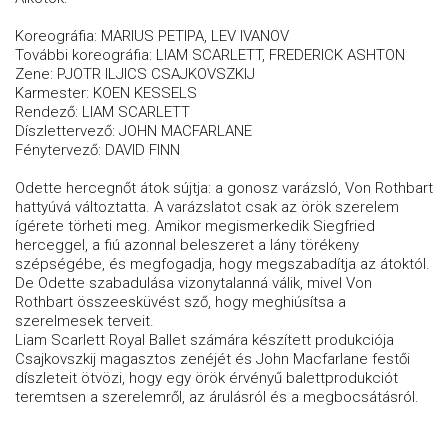
Koreográfia: MARIUS PETIPA, LEV IVANOV
További koreográfia: LIAM SCARLETT, FREDERICK ASHTON
Zene: PJOTR ILJICS CSAJKOVSZKIJ
Karmester: KOEN KESSELS
Rendező: LIAM SCARLETT
Díszlettervező: JOHN MACFARLANE
Fénytervező: DAVID FINN
Odette hercegnőt átok sújtja: a gonosz varázsló, Von Rothbart
hattyúvá változtatta. A varázslatot csak az örök szerelem
ígérete törheti meg. Amikor megismerkedik Siegfried
herceggel, a fiú azonnal beleszeret a lány törékeny
szépségébe, és megfogadja, hogy megszabadítja az átoktól.
De Odette szabadulása vizonytalanná válik, mivel Von
Rothbart összeesküvést sző, hogy meghiúsítsa a
szerelmesek terveit.
Liam Scarlett Royal Ballet számára készített produkciója
Csajkovszkij magasztos zenéjét és John Macfarlane festői
díszleteit ötvözi, hogy egy örök érvényű balettprodukciót
teremtsen a szerelemről, az árulásról és a megbocsátásról.