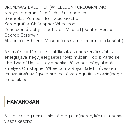
BROADWAY BALETTEK (WHEELDON KOREOGRÁFIÁK)
[vegyes program: 1 felújítás, 3 új rendezés]
Szereplők: Pontos információ később
Koreográfus: Christopher Wheeldon
Zeneszerző: Joby Talbot | Joni Mitchell | Keaton Henson |
George Gershwin
Műsoridő: 180 perc (Műsoridő és szünet információ később)
Az érzéki kortárs balett találkozik a zeneszerzői színház
energiájával négy jellegzetes rövid műben. Fool's Paradise,
The Two of Us, Us, Egy amerikai Párizsban: négy alkotás,
amelyek Christopher Wheeldon, a Royal Ballet művészeti
munkatársának figyelemre méltó koreográfiai sokszínűségét
mutatják be.
HAMAROSAN
A film jelenleg nem található meg a műsoron, kérjük látogass
vissza később.