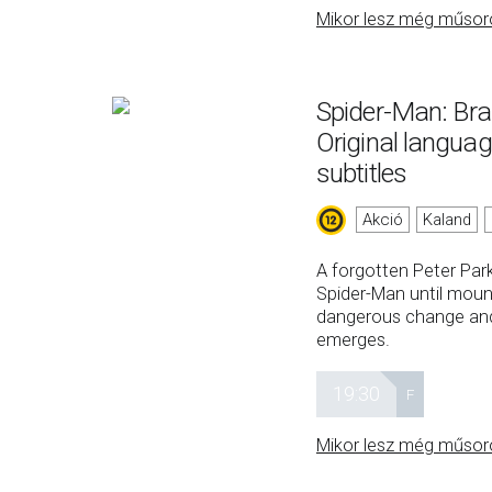
Mikor lesz még műsor
Spider-Man: Br
Original langua
subtitles
Akció
Kaland
A forgotten Peter Parke
Spider-Man until mount
dangerous change an
emerges.
19:30
F
Mikor lesz még műsor