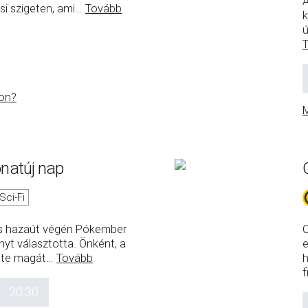
A
si szigeten, ami
…
Tovább
k
ú
on?
M
natúj nap
Sci-Fi
ncs hazaút végén Pókember
C
yt választotta. Önként, a
e
ölte magát
…
Tovább
h
f
20:30