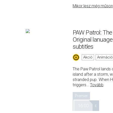
Mikor lesz még műsor
PAW Patrol: The
Original lanuag
subtitles
Akció
Animáció
The Paw Patrol lands 
island after a storm, 
stranded pup. When H
triggers
…
Tovább
Premier
16:00
E