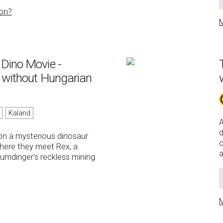
on?
M
 Dino Movie -
e without Hungarian
Kaland
A
d
on a mysterious dinosaur
c
where they meet Rex, a
a
umdinger's reckless mining
M