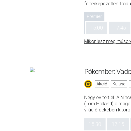
feltérképezetlen trópu
Premier
15:00
17:45
Mikor lesz még műsor
Pókember: Vado
Akció
Kaland
Négy év telt el. A Ni
(Tom Holland) a magán
világ érdekében kitör
15:30
17:15