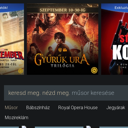
keresd meg. nézd meg.
műsor keresése
Műsor
Bábszínház
Royal Opera House
Jegyárak
Mozireklám