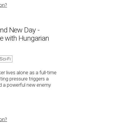
on?
and New Day -
ge with Hungarian
Sci-Fi
r lives alone as a full-time
ing pressure triggers a
d a powerful new enemy
on?