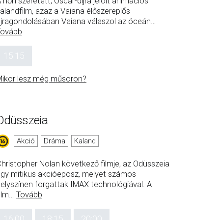
 hőn szeretett, Oscar-díjra jelölt animációs
alandfilm, azaz a Vaiana élőszereplős
jragondolásában Vaiana válaszol az óceán
…
Tovább
15:15
ikor lesz még műsoron?
Odüsszeia
Akció
Dráma
Kaland
hristopher Nolan következő filmje, az Odüsszeia
gy mitikus akcióeposz, melyet számos
elyszínen forgattak IMAX technológiával. A
ilm
…
Tovább
16:00
18:15
20:00