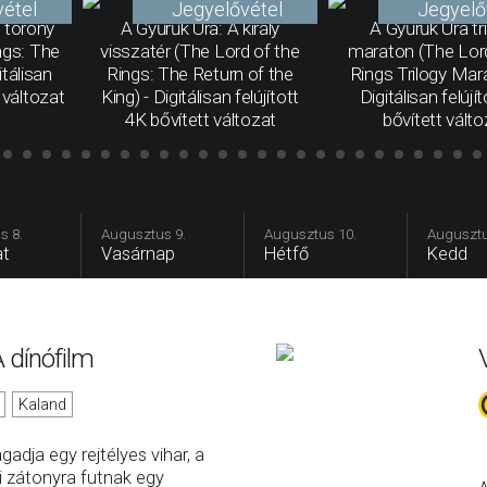
étel
Jegyelővétel
Jegyelő
t torony
A Gyűrűk Ura: A király
A Gyűrűk Ura tri
ngs: The
visszatér (The Lord of the
maraton (The Lord
tálisan
Rings: The Return of the
Rings Trilogy Mar
t változat
King) - Digitálisan felújított
Digitálisan felújí
4K bővített változat
bővített válto
s 8.
Augusztus 9.
Augusztus 10.
Augusztu
t
Vasárnap
Hétfő
Kedd
 dínófilm
Kaland
gadja egy rejtélyes vihar, a
i zátonyra futnak egy