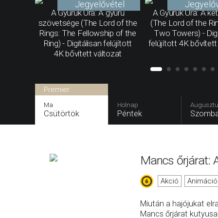
Jegyelővétel
Jegyelőv
A Gyűrűk Ura: A gyűrű
A Gyűrűk Ura: A ké
szövetsége (The Lord of the
(The Lord of the Ri
Rings: The Fellowship of the
Two Towers) - Digi
Ring) - Digitálisan felújított
felújított 4K bővítet
4K bővített változat
Premier
Ma
Holnap
Augusztu
Csütörtök
Péntek
Szomba
Mancs őrjárat: A
Akció
Animáció
Miután a hajójukat elra
Mancs őrjárat kutyusa